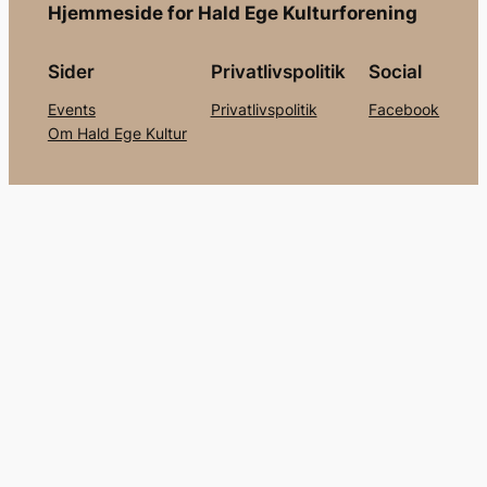
Hjemmeside for Hald Ege Kulturforening
Sider
Privatlivspolitik
Social
Events
Privatlivspolitik
Facebook
Om Hald Ege Kultur