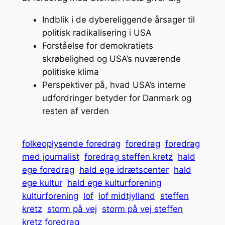
Indblik i de dybereliggende årsager til
politisk radikalisering i USA
Forståelse for demokratiets
skrøbelighed og USA’s nuværende
politiske klima
Perspektiver på, hvad USA’s interne
udfordringer betyder for Danmark og
resten af verden
folkeoplysende foredrag
foredrag
foredrag
med journalist
foredrag steffen kretz
hald
ege foredrag
hald ege idrætscenter
hald
ege kultur
hald ege kulturforening
kulturforening
lof
lof midtjylland
steffen
kretz
storm på vej
storm på vej steffen
kretz foredrag