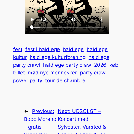
fest
fest i hald ege
hald ege
hald ege
kultur
hald ege kulturforening
hald ege
party crawl
hald ege party crawl 2026
køb
billet
mød nye mennesker
party crawl
power party
tour de chambre
←
Previous:
Next:
UDSOLGT –
Bobo Moreno
Koncert med
– gratis
Sylvester, Varsted &