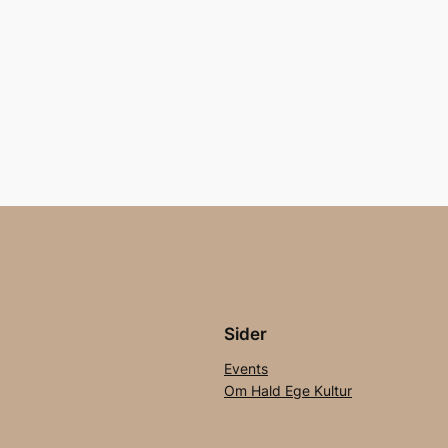
Sider
Events
Om Hald Ege Kultur