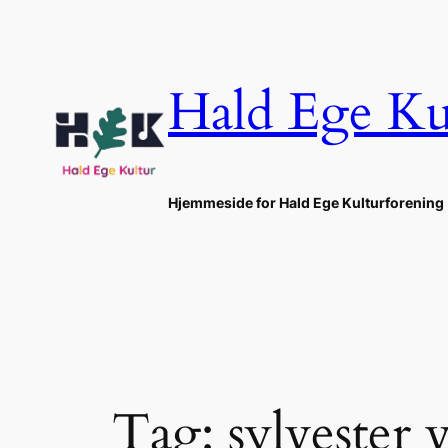
Spring
til
indhold
Hald Ege Ku
Hjemmeside for Hald Ege Kulturforening
Tag:
sylvester 