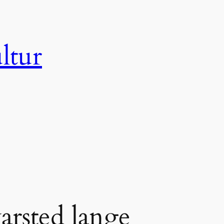
ltur
varsted lange